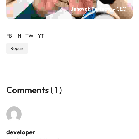
Jehovah Perfecto –
CEO
FB
IN
TW
YT
Repair
Comments ( 1 )
developer