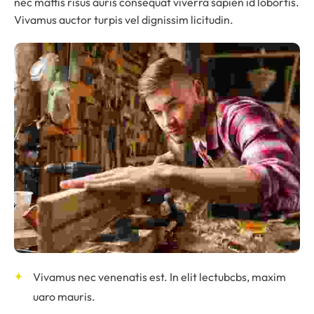
nec mattis risus auris consequat viverra sapien id lobortis.
Vivamus auctor turpis vel dignissim licitudin.
Vivamus nec venenatis est. In elit lectubcbs, maxim
uaro mauris.