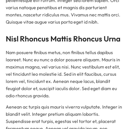
pellentesque elit rutrum. Integer sed lorem sapien. Orci
varius natoque penatibus et magnis dis parturient
montes, nascetur ridiculus mus. Vivamus nec mattis orci.
Quisque vitae augue varius porta eget id nibh.
Nisl Rhoncus Mattis Rhoncus Urna
Nam posuere finibus metus, non finibus tellus dapibus
laoreet. Nunc eu nunc a dolor posuere aliquam. Mauris in
maximus magna, vel varius nisi. Nunc vestibulum est elit,
vel tincidunt leo molestie id. Sed in elit faucibus, cursus
lorem vel, tincidunt ex. Aenean neque lacus, blandit
feugiat dolor et, suscipit iaculis dolor. Sed eget diam eu
odio rhoncus gravida.
Aenean ac turpis quis mauris viverra vulputate. Integer in
blandit velit. Integer pretium aliquam lobortis.
Suspendisse erat turpis, egestas vel tortor et, placerat
fermentum neque. Aenean vel gravida ipsum, non