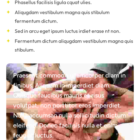
Phasellus facilisis ligula cquat ulies.
Aliqugdam vestibulum magna quis stibulum
fermentum dictum.
Sed in arcu eget ipsum luctus irdiet erase nt non.
Fermentum dictum aliqugdam vestibulum magna quis
stibulum.
Praesent commodo ullamcorper diam in
finibus. Aliquam in imperdiet diam.
Quisque faucibus mauris et risus
volutpat, non porttitor eros imperdiet.
Nulla accumsan nulla sollicitudin dictum
eleifend. Donec facilisis nulla et enim
feugiat luctus.