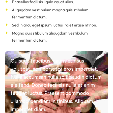
Phasellus facilisis ligula cquat ulies.
Aliqugdam vestibulum magna quis stibulum
fermentum dictum.
Sed in arcu eget ipsum luctus irdiet erase nt non.
Magna quis stibulum aliqugdam vestibulum
fermentum dictum.
Quisque faucibus mauris et risus
volutpat, non porttitor eros imperdiet.
Nulla accumsan nulla sollicitudin dictum
eleifend. Donec facilisis nulla et enim
feugiat luctus. Praesent commodo
ullamcorper diam in finibus. Aliquam in
imperdiet diam.