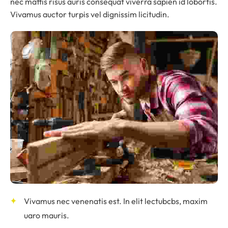
nec mattis risus auris consequat viverra sapien id lobortis.
Vivamus auctor turpis vel dignissim licitudin.
Vivamus nec venenatis est. In elit lectubcbs, maxim
uaro mauris.