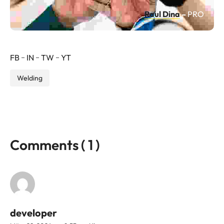
Raul
Dina
–
PRO
FB
IN
TW
YT
Welding
Comments ( 1 )
developer